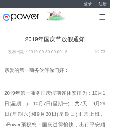
登录 ｜
注册
赋能“大众创业”
T
掘金万亿企业服务市场！
o
g
g
2019年国庆节放假通知
l
e
发布日期：2019-09-30 09:09:18
73
n
a
v
亲爱的
第一商务
伙伴你们好：
i
g
a
t
2019年
第一商务
国庆假期连休安排为：
i
10月1
o
日(星期二)—10月7日(星期一)，共7天，9月29
n
。
日(星期六)和9月30日(星期日)正常上班
ePower
预祝您：国庆过得愉快，出行平安顺