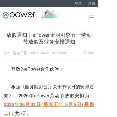
登录 ｜
注册
赋能“大众创业”
T
掘金万亿企业服务市场！
o
g
g
放假通知｜ePower企服引擎五一劳动
l
节放假及业务安排通知
e
n
a
小e
发布日期：2026-04-30 11:48:53
555
v
i
g
尊敬的ePower合作伙伴：
a
t
i
根据《国务院办公厅关于节假日的安排通
o
n
知》，2026年ePower劳动节放假安排为：
2026年05月01日(星期五)—5月5日(星期
二)
，共5天。