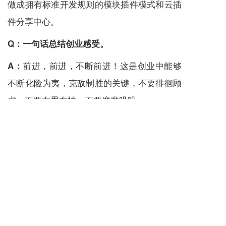
做成拥有标准开发规则的模块插件模式和云插
件分享中心。
Q：
一句话总结创业感受。
前进，前进，不断前进！这是创业中能够
A：
不断化险为夷，克敌制胜的关键，不要徘徊顾
虑，不要左思右怕，不要磨磨叽叽。
上一篇 :
时代机遇：在三四线城市创办一家本地服务的“阿里云”
下一篇 :
ePower合作伙伴云商标获邀参展第一届中国—东盟人工智能峰会，并在新型智慧城市协同创新大赛荣获第一名！
分享到：