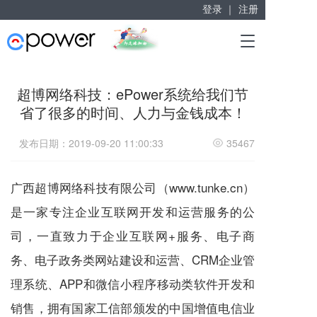
登录 ｜
注册
赋能“大众创业”
T
掘金万亿企业服务市场！
o
g
g
超博网络科技：ePower系统给我们节
l
省了很多的时间、人力与金钱成本！
e
n
a
发布日期：2019-09-20 11:00:33
35467
v
i
g
广西超博网络科技有限公司（www.tunke.cn）
a
是一家专注企业互联网开发和运营服务的公
t
i
司，一直致力于企业互联网+服务、电子商
o
n
务、电子政务类网站建设和运营、CRM企业管
理系统、APP和微信小程序移动类软件开发和
销售，拥有国家工信部颁发的中国增值电信业