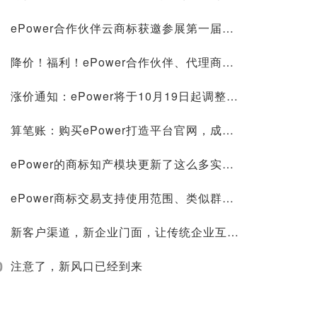
ePower合作伙伴云商标获邀参展第一届中国—东盟人工智能峰会，并在新型智慧城市协同创新大赛荣获第一名！
降价！福利！ePower合作伙伴、代理商标注册价格低至268元，官微建站0成本
涨价通知：ePower将于10月19日起调整授权价格！
算笔账：购买ePower打造平台官网，成本究竟节约在哪里？
ePower的商标知产模块更新了这么多实用功能，你不来看看？
ePower商标交易支持使用范围、类似群组搜索，找标更方便！
新客户渠道，新企业门面，让传统企业互联网化的轻松方案
0
注意了，新风口已经到来