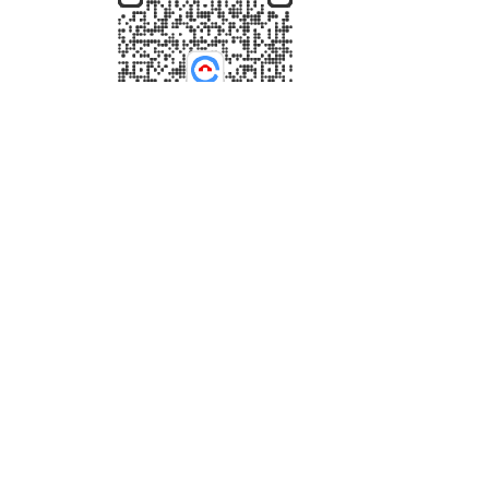
4006-035-001
周一至周五8：30-18：00
在线咨询
关注我们
Copyright © 2017-2025 ePower 版权所有，并保留所有权利。
浙公网安备 33010602008990号
友情链接:
商标注册
网站建设
商标查询
商标服务
智能LOGO