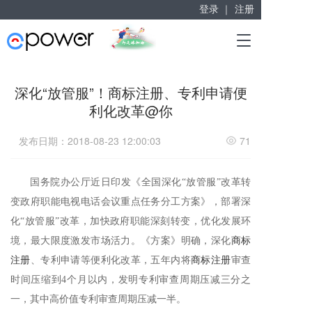
登录 ｜
注册
赋能“大众创业”
T
掘金万亿企业服务市场！
o
g
g
深化“放管服”！商标注册、专利申请便
l
利化改革@你
e
n
a
发布日期：2018-08-23 12:00:03
71
v
i
g
国务院办公厅近日印发《全国深化
“放管服”改革转
a
变政府职能电视电话会议重点任务分工方案》，部署深
t
i
化“放管服”改革，加快政府职能深刻转变，优化发展环
o
境，最大限度激发市场活力。《方案》明确，深化
商标
n
注册
、专利申请等便利化改革，五年内将
商标注册
审查
时间压缩到4个月以内，发明专利审查周期压减三分之
一，其中高价值专利审查周期压减一半。