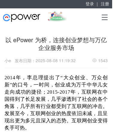
登录 ｜
注册
赋能“大众创业”
T
掘金万亿企业服务市场！
o
g
g
以 ePower 为桥，连接创业梦想与万亿
l
企业服务市场
e
n
a
小e
发布日期：2025-08-08 11:19:32
1543
v
i
g
2014年，李总理提出了“大众创业、万众创
a
新”的口号，一时间，创业成为万千中华儿女
t
走向成功的捷径；2015-2017年，互联网在中
i
国得到了长足发展，几乎渗透到了社会的各个
o
角落，几乎所有行业都受到了互联网的冲击。
n
发展至今，互联网创业的热度依旧未减，且呈
现出更为多元且深入的态势。互联网创业变得
炙手可热。