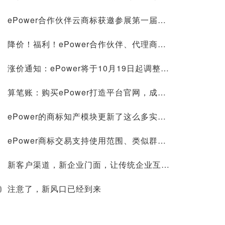
ePower合作伙伴云商标获邀参展第一届中国—东盟人工智能峰会，并在新型智慧城市协同创新大赛荣获第一名！
降价！福利！ePower合作伙伴、代理商标注册价格低至268元，官微建站0成本
涨价通知：ePower将于10月19日起调整授权价格！
算笔账：购买ePower打造平台官网，成本究竟节约在哪里？
ePower的商标知产模块更新了这么多实用功能，你不来看看？
ePower商标交易支持使用范围、类似群组搜索，找标更方便！
新客户渠道，新企业门面，让传统企业互联网化的轻松方案
0
注意了，新风口已经到来