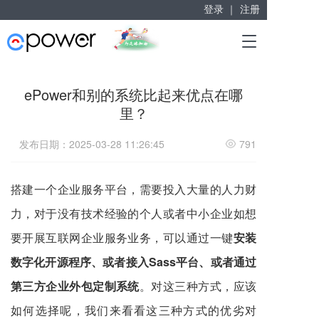
登录 ｜
注册
赋能“大众创业”
T
掘金万亿企业服务市场！
o
g
g
ePower和别的系统比起来优点在哪
l
里？
e
n
a
发布日期：2025-03-28 11:26:45
791
v
i
g
搭建一个企业服务平台，需要投入大量的人力财
a
力，对于没有技术经验的个人或者中小企业如想
t
i
要开展互联网企业服务业务，可以通过一键
安装
o
n
数字化开源程序、或者接入
Sass
平台、或者通过
第三方企业外包定制系统
。对这三种方式，应该
如何选择呢，我们来看看这三种方式的优劣对