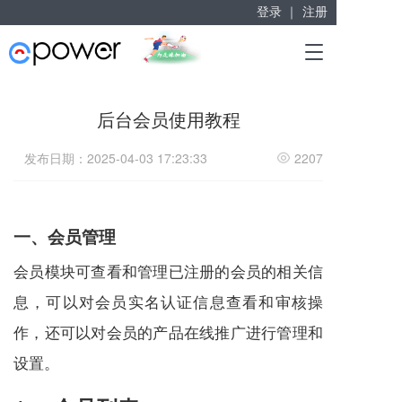
登录 ｜
注册
赋能“大众创业”
T
掘金万亿企业服务市场！
o
g
g
后台会员使用教程
l
e
发布日期：2025-04-03 17:23:33
2207
n
a
v
i
g
一、会员管理
a
t
会员模块可查看和管理已注册的会员的相关信
i
息，可以对会员实名认证信息查看和审核操
o
n
作，还可以对会员的产品在线推广进行管理和
设置。