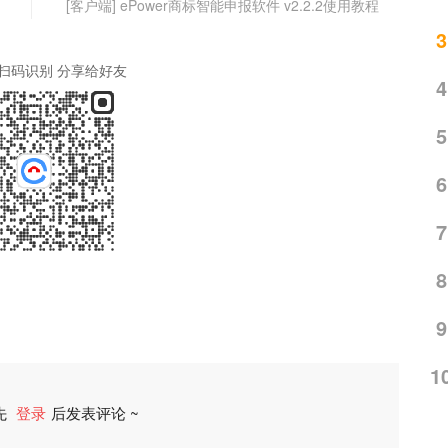
[客户端] ePower商标智能申报软件 v2.2.2使用教程
3
扫码识别 分享给好友
4
5
6
7
8
9
1
先
登录
后发表评论 ~
评论