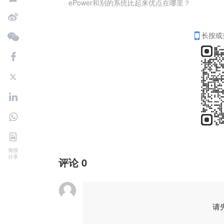
ePower和别的系统比起来优点在哪里？
长按或
海报
分享
评论
0
请