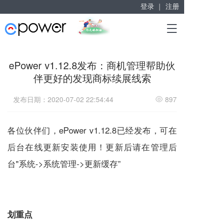
登录 ｜
注册
赋能“大众创业”
T
掘金万亿企业服务市场！
o
g
g
ePower v1.12.8发布：商机管理帮助伙
l
伴更好的发现商标续展线索
e
n
a
发布日期：2020-07-02 22:54:44
897
v
i
g
各位伙伴们，ePower v1.12.8已经发布，可在
a
后台在线更新安装使用！更新后请在管理后
t
i
台"系统->系统管理->更新缓存”
o
n
划重点