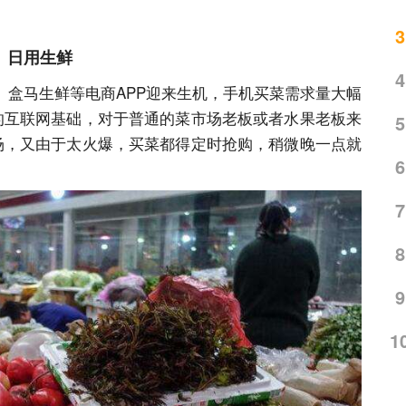
3
日用生鲜
4
、盒马生鲜等电商APP迎来生机，手机买菜需求量大幅
富的互联网基础，对于普通的菜市场老板或者水果老板来
5
市场，又由于太火爆，买菜都得定时抢购，稍微晚一点就
6
7
8
9
1