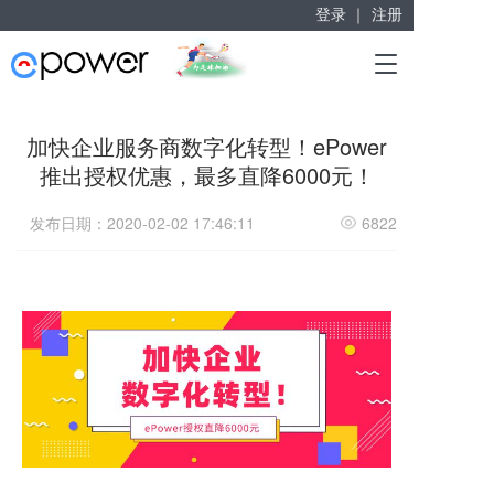
登录 ｜
注册
赋能“大众创业”
T
掘金万亿企业服务市场！
o
g
g
加快企业服务商数字化转型！ePower
l
推出授权优惠，最多直降6000元！
e
n
a
发布日期：2020-02-02 17:46:11
6822
v
i
g
a
t
i
o
n