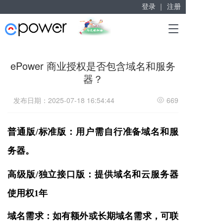
登录 ｜
注册
赋能“大众创业”
T
掘金万亿企业服务市场！
o
g
g
ePower 商业授权是否包含域名和服务
l
器？
e
n
a
发布日期：2025-07-18 16:54:44
669
v
i
g
普通版/标准版：用户需自行准备域名和服
a
t
务器。
i
o
高级版/独立接口版：提供域名和云服务器
n
使用权1年
域名需求：如有额外或长期域名需求，可联