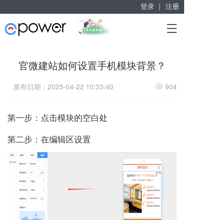
登录 ｜
注册
赋能“大众创业”
T
掘金万亿企业服务市场！
o
g
g
官微建站如何设置手机模块背景？
l
e
发布日期：2025-04-22 10:33:40
904
n
a
v
第一步：点击模块的空白处
i
g
a
第二步：在编辑区设置
t
i
o
n