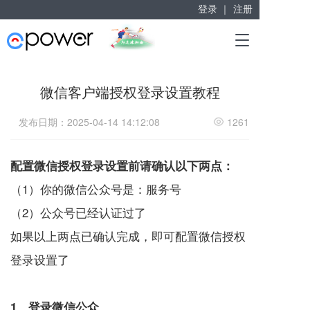
登录 ｜
注册
赋能“大众创业”
T
掘金万亿企业服务市场！
o
g
g
微信客户端授权登录设置教程
l
e
发布日期：2025-04-14 14:12:08
1261
n
a
v
配置微信授权登录设置前请确认以下两点：
i
g
（1）你的微信公众号是：服务号
a
t
（2）公众号已经认证过了
i
如果以上两点已确认完成，即可配置微信授权
o
n
登录设置了
1、登录微信公众