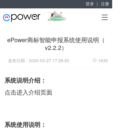
登录 ｜
注册
赋能“大众创业”
T
掘金万亿企业服务市场！
o
g
g
ePower商标智能申报系统使用说明（
l
v2.2.2）
e
n
a
发布日期：2025-03-27 17:28:30
1839
v
i
g
系统说明介绍：
a
t
点击进入介绍页面
i
o
n
系统使用说明：