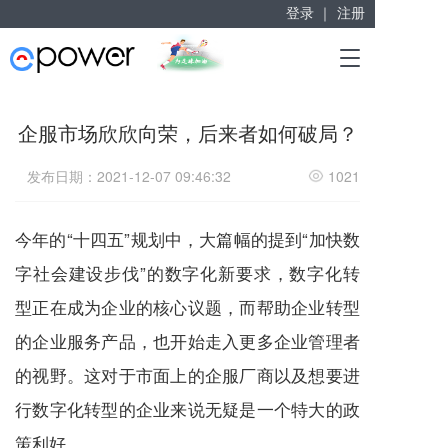
登录 ｜
注册
赋能“大众创业”
T
掘金万亿企业服务市场！
o
g
g
企服市场欣欣向荣，后来者如何破局？
l
e
发布日期：2021-12-07 09:46:32
1021
n
a
v
今年的“十四五”规划中，大篇幅的提到“加快数
i
g
字社会建设步伐”的数字化新要求，数字化转
a
t
型正在成为企业的核心议题，而帮助企业转型
i
的企业服务产品，也开始走入更多企业管理者
o
n
的视野。这对于市面上的企服厂商以及想要进
行数字化转型的企业来说无疑是一个特大的政
策利好。