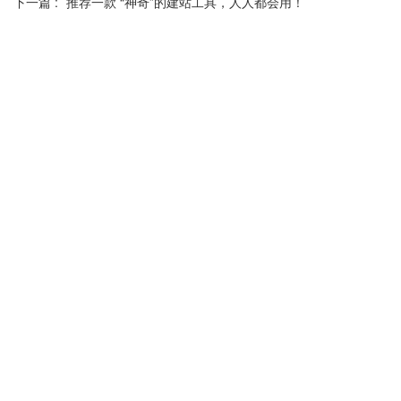
下一篇 :
推荐一款 “神奇”的建站工具，人人都会用！
分享到：
长按或扫码识别 分享给好友