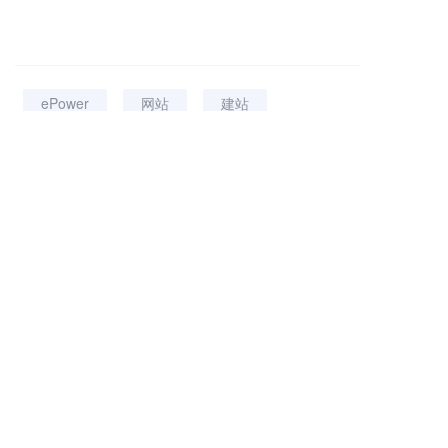
ePower
网站
建站
上一篇 :
企服市场欣欣向荣，后来者如何破局？
下一篇 :
ePower商标智能申报系统，有哪些强大功能？
分享到：
长按或扫码识别 分享给好友