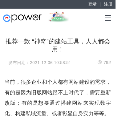
登录 ｜
注册
赋能“大众创业”
T
掘金万亿企业服务市场！
o
g
g
推荐一款 “神奇”的建站工具，人人都会
l
用！
e
n
a
发布日期：2021-12-06 10:58:51
792
v
i
g
当前，很多企业和个人都有网站建设的需求，
a
有的是因为旧版网站跟不上时代了，需要重新
t
i
改版；有的是想要通过搭建网站来实现数字
o
n
化、构建私域流量、或者彰显自身实力等等。