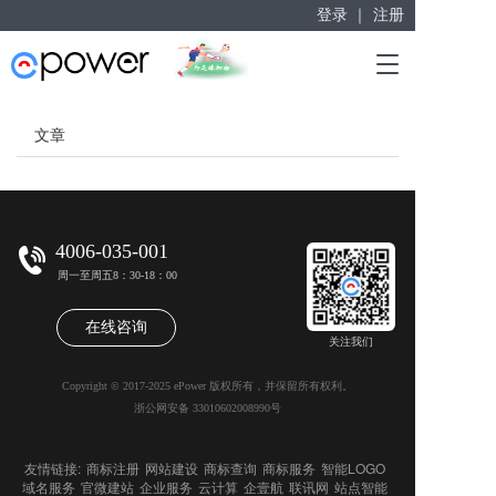
登录 ｜
注册
赋能“大众创业”
T
掘金万亿企业服务市场！
o
g
g
文章
l
e
n
a
v
4006-035-001
i
周一至周五8：30-18：00
g
a
在线咨询
t
关注我们
i
o
Copyright © 2017-2025 ePower 版权所有，并保留所有权利。
n
浙公网安备 33010602008990号
友情链接:
商标注册
网站建设
商标查询
商标服务
智能LOGO
域名服务
官微建站
企业服务
云计算
企壹航
联讯网
站点智能