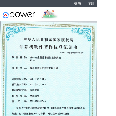
登录 ｜
注册
赋能“大众创业”
T
掘金万亿企业服务市场！
o
g
g
l
e
n
a
v
i
g
a
t
i
o
n