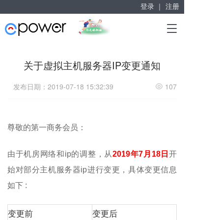
登录 ｜
注册
赋能“大众创业”
T
掘金万亿企业服务市场！
o
g
g
关于虚拟主机服务器IP变更通知
l
e
发布日期：2019-07-18 15:32:39
107
n
a
v
i
g
尊敬的第一商务会员：
a
t
由于机房网络和ip的调整，从
2019年7月18日
开
i
o
始对部分主机服务器ip进行变更，具体变更信息
n
如下 :
变更前
变更后