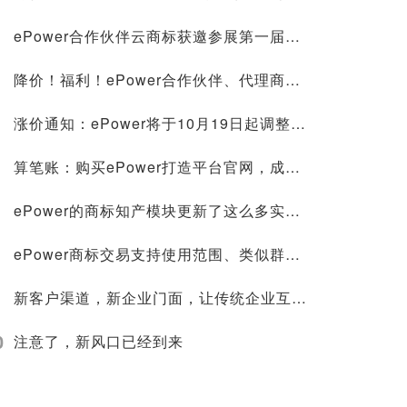
ePower合作伙伴云商标获邀参展第一届中国—东盟人工智能峰会，并在新型智慧城市协同创新大赛荣获第一名！
降价！福利！ePower合作伙伴、代理商标注册价格低至268元，官微建站0成本
涨价通知：ePower将于10月19日起调整授权价格！
算笔账：购买ePower打造平台官网，成本究竟节约在哪里？
ePower的商标知产模块更新了这么多实用功能，你不来看看？
ePower商标交易支持使用范围、类似群组搜索，找标更方便！
新客户渠道，新企业门面，让传统企业互联网化的轻松方案
0
注意了，新风口已经到来