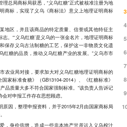
管理总局商标局获悉，“义乌红糖”正式被核准注册为地
明商标，实现了义乌《商标法》意义上地理证明商标
3
4
某地区，并且该商品的特定质量、信誉或其他特征主
志。“‘义乌红糖’是义乌的一张金名片，地理证明商标
5
和保存义乌古法制糖的工艺，保护这一非物质文化遗
6
乌红糖的品质，推动义乌红糖产业的发展。”义乌市市
7
动与市农业局对接，要求加大对义乌红糖地理证明商标的
8
家标准食糖》（GB13104-2014）、《红糖标准》
有红糖产品质量大多不符合国家强制标准。”该负责人告诉记
9
协会对申报工作存在思想顾虑。
1
原因，整理申报资料，并于2015年2月由国家商标局
册。
爱，身价倍增，造成一些非本地产甘蔗运入义乌榨汁