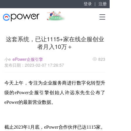
登录 ｜
注册
赋能“大众创业”
T
掘金万亿企业服务市场！
o
g
g
这套系统，已让1115+家在线企服创业
l
者月入10万＋
e
n
a
小e
ePower企服引擎
823
v
发布日期：2023-02-07 17:26:57
i
g
a
今天上午，专注为企业服务商进行数字化转型升
t
级的
ePower企服引擎创始人许远东先生公布了
i
o
ePower的最新营业数据。
n
截止
2023年1月底，ePower合作伙伴
已达
1115家。