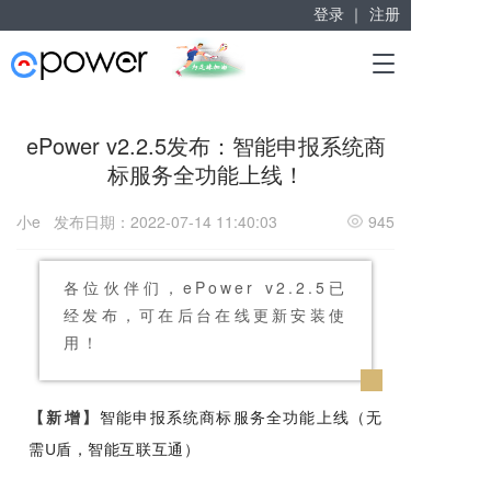
登录 ｜
注册
赋能“大众创业”
T
掘金万亿企业服务市场！
o
g
g
ePower v2.2.5发布：智能申报系统商
l
标服务全功能上线！
e
n
a
小e
发布日期：2022-07-14 11:40:03
945
v
i
g
各位伙伴们，ePower v2.2.5已
a
经发布，可在后台在线更新安装使
t
用！
i
o
n
【新增】
智能申报系统商标服务全功能上线（无
需U盾，智能互联互通）