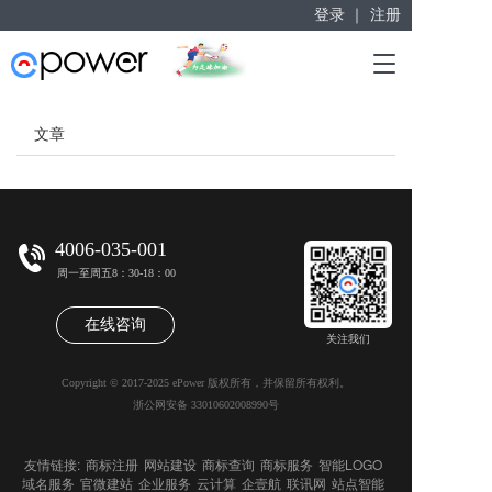
登录 ｜
注册
赋能“大众创业”
T
掘金万亿企业服务市场！
o
g
g
文章
l
e
n
a
v
4006-035-001
i
周一至周五8：30-18：00
g
a
在线咨询
t
关注我们
i
o
Copyright © 2017-2025 ePower 版权所有，并保留所有权利。
n
浙公网安备 33010602008990号
友情链接:
商标注册
网站建设
商标查询
商标服务
智能LOGO
域名服务
官微建站
企业服务
云计算
企壹航
联讯网
站点智能