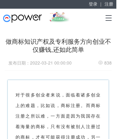
登录 ｜
注册
赋能“大众创业”
T
掘金万亿企业服务市场！
o
g
g
做商标知识产权及专利服务方向创业不
l
仅赚钱,还如此简单
e
n
a
发布日期：2022-03-21 00:00:00
838
v
i
g
a
t
对于很多创业者来说，面临着诸多创业
i
o
上的难题，比如说，
商标注册
。而
商标
n
注册
之所以难，一方面是因为我国存在
着海量的商标，只有没有被别人注册过
的商标，才有可能获得注册成功，另一