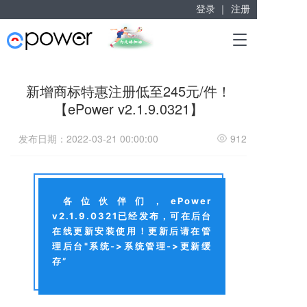
登录 ｜
注册
赋能“大众创业”
T
掘金万亿企业服务市场！
o
g
g
新增商标特惠注册低至245元/件！
l
【ePower v2.1.9.0321】
e
n
a
发布日期：2022-03-21 00:00:00
912
v
i
g
a
各位伙伴们，ePower
t
v2.1.9.0321已经发布，可在后台
i
o
在线更新安装使用！更新后请在管
n
理后台"系统->系统管理->更新缓
存”