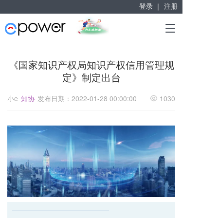
登录 ｜
注册
赋能“大众创业”
T
掘金万亿企业服务市场！
o
g
g
《国家知识产权局知识产权信用管理规
l
定》制定出台
e
n
a
小e
知协
发布日期：2022-01-28 00:00:00
1030
v
i
g
a
t
i
o
n