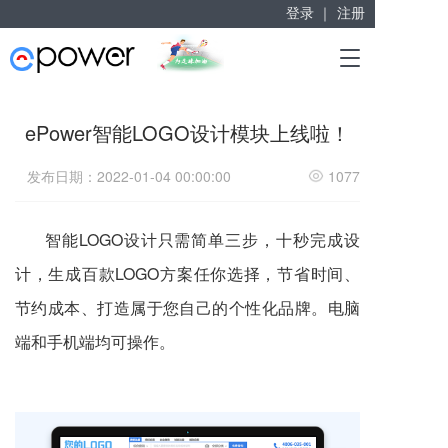
登录 ｜
注册
赋能“大众创业”
T
掘金万亿企业服务市场！
o
g
g
ePower智能LOGO设计模块上线啦！
l
e
发布日期：2022-01-04 00:00:00
1077
n
a
v
智能LOGO设计只需简单三步，十秒完成设
i
g
计，生成百款LOGO方案任你选择，节省时间、
a
t
节约成本、打造属于您自己的个性化品牌。电脑
i
o
端和手机端均可操作。
n