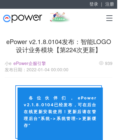
登录 ｜
注册
赋能“大众创业”
T
掘金万亿企业服务市场！
o
g
g
ePower v2.1.8.0104发布：智能LOGO
l
设计业务模块【第224次更新】
e
n
a
小e
ePower企服引擎
939
v
发布日期：2022-01-04 00:00:00
i
g
a
t
各位伙伴们，ePower
i
v2.1.8.0104已经发布，可在后台
o
n
在线更新安装使用！更新后请在管
理后台"系统->系统管理->更新缓
存”