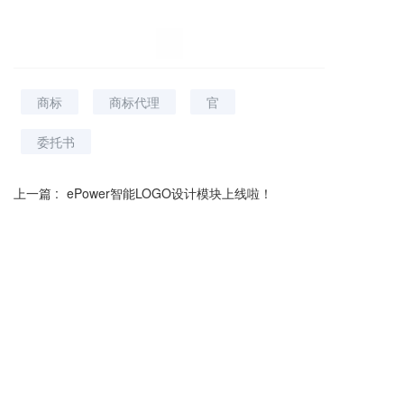
商标
商标代理
官
委托书
上一篇 :
ePower智能LOGO设计模块上线啦！
下一篇 :
喜报！ePower合作伙伴神州公司荣获安徽省2021年度商标申请量第一名！
分享到：
长按或扫码识别 分享给好友