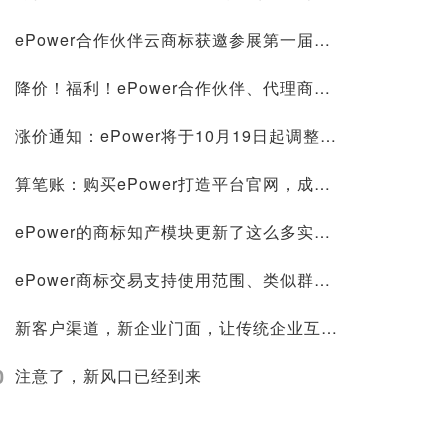
ePower合作伙伴云商标获邀参展第一届中国—东盟人工智能峰会，并在新型智慧城市协同创新大赛荣获第一名！
降价！福利！ePower合作伙伴、代理商标注册价格低至268元，官微建站0成本
涨价通知：ePower将于10月19日起调整授权价格！
算笔账：购买ePower打造平台官网，成本究竟节约在哪里？
ePower的商标知产模块更新了这么多实用功能，你不来看看？
ePower商标交易支持使用范围、类似群组搜索，找标更方便！
新客户渠道，新企业门面，让传统企业互联网化的轻松方案
0
注意了，新风口已经到来