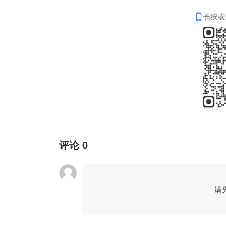
长按或
评论
0
请