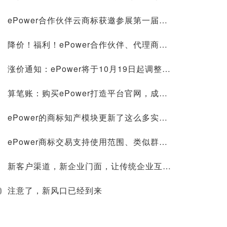
ePower合作伙伴云商标获邀参展第一届中国—东盟人工智能峰会，并在新型智慧城市协同创新大赛荣获第一名！
降价！福利！ePower合作伙伴、代理商标注册价格低至268元，官微建站0成本
涨价通知：ePower将于10月19日起调整授权价格！
算笔账：购买ePower打造平台官网，成本究竟节约在哪里？
ePower的商标知产模块更新了这么多实用功能，你不来看看？
ePower商标交易支持使用范围、类似群组搜索，找标更方便！
新客户渠道，新企业门面，让传统企业互联网化的轻松方案
0
注意了，新风口已经到来