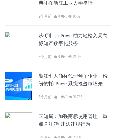
典礼在浙江工业大学举行
2个月前
0
0
9352
从0到1，ePower助力轻松入局商
标知产数字化服务
7个月前
0
0
21626
浙江七大商标代理领军企业，纷
纷依托ePower系统抢占市场先
机！
7个月前
1
0
31735
国知局：加强商标使用管理，重
点关注7种违法违规行为
8个月前
0
0
22118