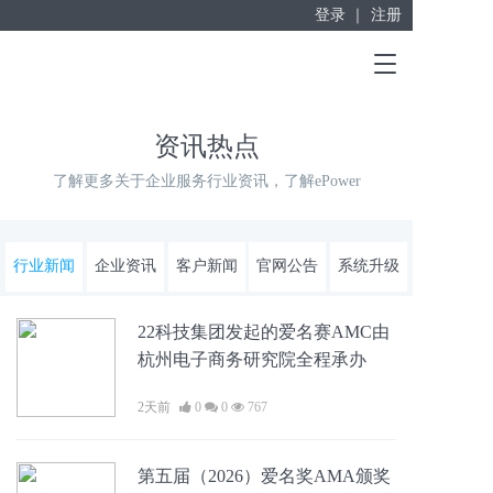
登录 ｜
注册
赋能“大众创业”
T
掘金万亿企业服务市场！
o
g
g
资讯热点
l
e
了解更多关于企业服务行业资讯，了解ePower
n
a
v
i
行业新闻
企业资讯
客户新闻
官网公告
系统升级
g
a
t
22科技集团发起的爱名赛AMC由
i
杭州电子商务研究院全程承办
o
n
2天前
0
0
767
第五届（2026）爱名奖AMA颁奖