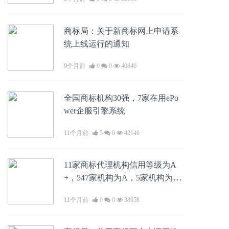
商标局：关于新商标网上申请系
统上线运行的通知
9个月前
0
0
40840
全国商标机构30强，7家在用ePo
wer企服引擎系统
11个月前
5
0
42146
11家商标代理机构信用等级为A
+，547家机构为A，5家机构为
B，9名从业人员为A+｜附名单
11个月前
0
0
38658