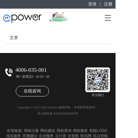
登录 ｜
注册
赋能“大众创业”
T
掘金万亿企业服务市场！
o
g
g
文章
l
e
n
a
v
4006-035-001
i
周一至周五8：30-18：00
g
a
在线咨询
t
关注我们
i
o
Copyright © 2017-2025 ePower 版权所有，并保留所有权利。
n
浙公网安备 33010602008990号
友情链接:
商标注册
网站建设
商标查询
商标服务
智能LOGO
域名服务
官微建站
企业服务
云计算
企壹航
联讯网
站点智能