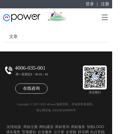
登录 ｜
注册
赋能“大众创业”
T
掘金万亿企业服务市场！
o
g
g
文章
l
e
n
a
v
4006-035-001
i
周一至周五8：30-18：00
g
a
在线咨询
t
关注我们
i
o
Copyright © 2017-2025 ePower 版权所有，并保留所有权利。
n
浙公网安备 33010602008990号
友情链接:
商标注册
网站建设
商标查询
商标服务
智能LOGO
域名服务
官微建站
企业服务
云计算
企壹航
联讯网
站点智能