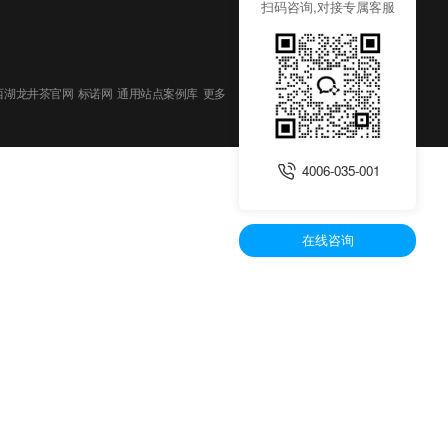
扫码咨询,对接专属客服
西湖龙井茶官网
标诺网
通用站点案例库
更多
4006-035-001
在线咨询