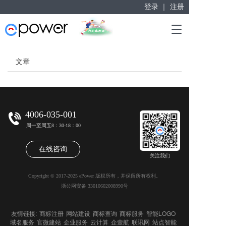
登录 ｜
注册
赋能“大众创业”
T
掘金万亿企业服务市场！
o
g
g
文章
l
e
n
a
v
4006-035-001
i
周一至周五8：30-18：00
g
a
在线咨询
t
关注我们
i
o
Copyright © 2017-2025 ePower 版权所有，并保留所有权利。
n
浙公网安备 33010602008990号
友情链接:
商标注册
网站建设
商标查询
商标服务
智能LOGO
域名服务
官微建站
企业服务
云计算
企壹航
联讯网
站点智能