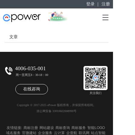
登录 ｜
注册
赋能“大众创业”
T
掘金万亿企业服务市场！
o
g
g
文章
l
e
n
a
v
4006-035-001
i
周一至周五8：30-18：00
g
a
在线咨询
t
关注我们
i
o
Copyright © 2017-2025 ePower 版权所有，并保留所有权利。
n
浙公网安备 33010602008990号
友情链接:
商标注册
网站建设
商标查询
商标服务
智能LOGO
域名服务
官微建站
企业服务
云计算
企壹航
联讯网
站点智能