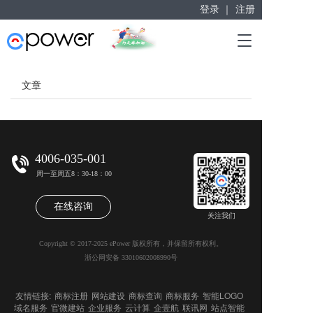
登录 ｜
注册
赋能“大众创业”
T
掘金万亿企业服务市场！
o
g
g
文章
l
e
n
a
v
4006-035-001
i
周一至周五8：30-18：00
g
a
在线咨询
t
关注我们
i
o
Copyright © 2017-2025 ePower 版权所有，并保留所有权利。
n
浙公网安备 33010602008990号
友情链接:
商标注册
网站建设
商标查询
商标服务
智能LOGO
域名服务
官微建站
企业服务
云计算
企壹航
联讯网
站点智能