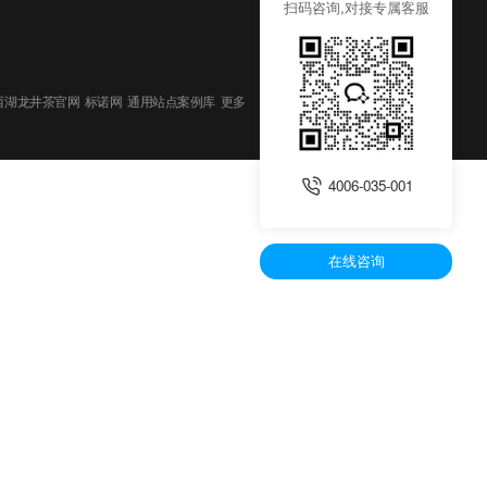
扫码咨询,对接专属客服
西湖龙井茶官网
标诺网
通用站点案例库
更多
4006-035-001
在线咨询