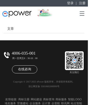
登录 ｜
注册
赋能“大众创业”
T
掘金万亿企业服务市场！
o
g
g
文章
l
e
n
a
v
4006-035-001
i
周一至周五8：30-18：00
g
a
在线咨询
t
关注我们
i
o
Copyright © 2017-2025 ePower 版权所有，并保留所有权利。
n
浙公网安备 33010602008990号
友情链接:
商标注册
网站建设
商标查询
商标服务
智能LOGO
域名服务
官微建站
企业服务
云计算
企壹航
联讯网
站点智能