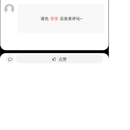
请先
登录
后发表评论~
评论
点赞
4006-035-001
周一至周五8：30-18：00
分享给好友
在线咨询
询价
关注我们
Copyright © 2017-2025 ePower 版权所有，并保留所有权利。
浙公网安备 33010602008990号
友情链接:
商标注册
网站建设
商标查询
商标服务
智能LOGO