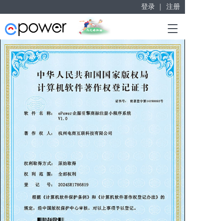
登录 ｜
注册
赋能“大众创业”
T
掘金万亿企业服务市场！
o
g
g
l
e
n
a
v
i
g
a
t
i
o
n