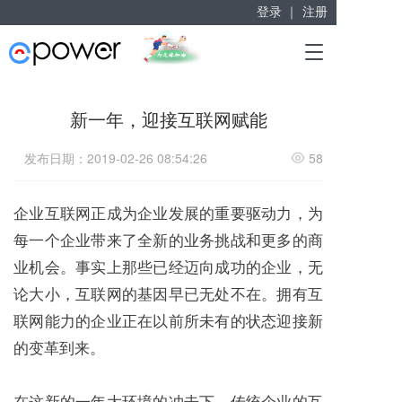
登录 ｜
注册
赋能“大众创业”
T
掘金万亿企业服务市场！
o
g
g
新一年，迎接互联网赋能
l
e
发布日期：2019-02-26 08:54:26
58
n
a
v
企业互联网正成为企业发展的重要驱动力，为
i
g
每一个企业带来了全新的业务挑战和更多的商
a
业机会。事实上那些已经迈向成功的企业，无
t
i
论大小，互联网的基因早已无处不在。拥有互
o
联网能力的企业正在以前所未有的状态迎接新
n
的变革到来。
在这新的一年大环境的冲击下，传统企业的互