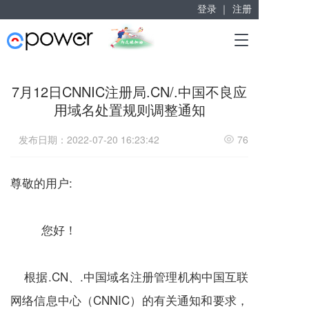
登录 ｜
注册
赋能“大众创业”
T
掘金万亿企业服务市场！
o
g
g
7月12日CNNIC注册局.CN/.中国不良应
l
用域名处置规则调整通知
e
n
a
发布日期：2022-07-20 16:23:42
76
v
i
g
尊敬的用户:
a
t
i
您好！
o
n
根据.CN、.中国域名注册管理机构中国互联
网络信息中心（CNNIC）的有关通知和要求，