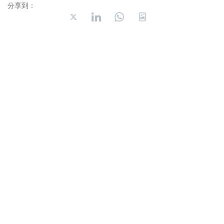
分享到：
长按或扫码识别 分享给好友
4006-035-001
周一至周五8：30-18：00