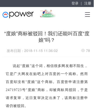
登录 ｜
注册
赋能“大众创业”
T
掘金万亿企业服务市场！
o
g
g
“度娘”商标被驳回！我们还能叫百度“度
l
娘”吗？
e
n
a
发布日期：2018-11-15 11:36:02
78
v
i
g
说起“度娘”这个词，相信很多网友都不陌生，
a
它是广大网友在贴吧上对百度的一个戏称。然而
t
i
百度却没有“度娘”这个商标。百度曾申请注册第
o
n
24719723号“度娘”商标，却被商标局驳回，于是
请求复审，近日复审决定出来了，该
商标注册
申
请仍被驳回。