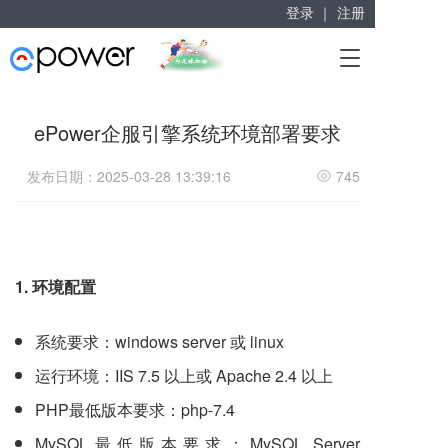
登录 ｜
注册
赋能“大众创业”
T
掘金万亿企业服务市场！
o
g
g
ePower企服引擎系统环境部署要求
l
e
发布日期：2025-03-28 13:39:16
745
n
a
v
i
g
a
1. 环境配置
t
i
o
系统要求：windows server 或 linux
n
运行环境：IIS 7.5 以上或 Apache 2.4 以上
PHP最低版本要求：php-7.4
MySQL最低版本要求：MySQL Server