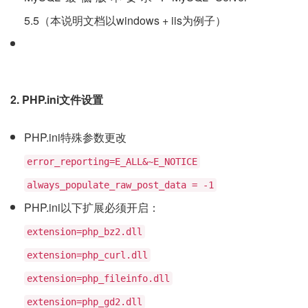
5.5（本说明文档以windows + iis为例子）
2. PHP.ini文件设置
PHP.ini特殊参数更改
error_reporting=E_ALL&~E_NOTICE
always_populate_raw_post_data = -1
PHP.ini以下扩展必须开启：
extension=php_bz2.dll
extension=php_curl.dll
extension=php_fileinfo.dll
extension=php_gd2.dll