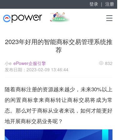
登录 ｜
注册
赋能“大众创业”
T
掘金万亿企业服务市场！
o
g
g
2023年好用的智能商标交易管理系统推
l
荐
e
n
a
小e
ePower企服引擎
832
v
发布日期：2023-02-09 13:46:44
i
g
a
随着
商标注册
的资源越来越少，未来30%以上
t
的闲置商标拿来商标转让商标交易将成为常
i
o
态。那么对于商标从业者来说，如何才能更好
n
地开展商标交易业务呢？