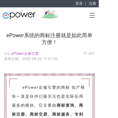
登录 ｜
注册
赋能“大众创业”
T
掘金万亿企业服务市场！
o
g
g
ePower系统的商标注册就是如此简单
l
方便！
e
n
a
小e
ePower企服引擎
927
v
发布日期：2022-09-22 11:57:25
i
g
a
t
i
ePower企服引擎的商标·知产模
o
n
块一直是伙伴们最关注也是实际应用
最多的模块。它主要由
商标查询、
商
标注册
、商标交易、商标服务、专利