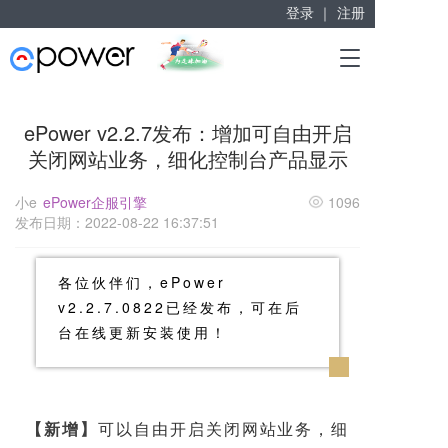
登录 ｜
注册
赋能“大众创业”
T
掘金万亿企业服务市场！
o
g
g
ePower v2.2.7发布：增加可自由开启
l
关闭网站业务，细化控制台产品显示
e
n
a
小e
ePower企服引擎
1096
v
发布日期：2022-08-22 16:37:51
i
g
a
各位伙伴们，ePower
t
v2.2.7.0822已经发布，可在后
i
台在线更新安装使用！
o
n
【新增】
可以自由开启关闭网站业务，细